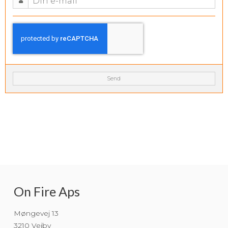
Send
On Fire Aps
Møngevej 13
3210 Vejby