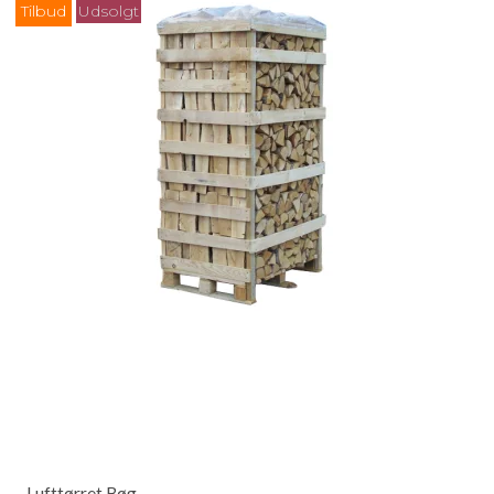
Tilbud
Udsolgt
Lufttørret Bøg