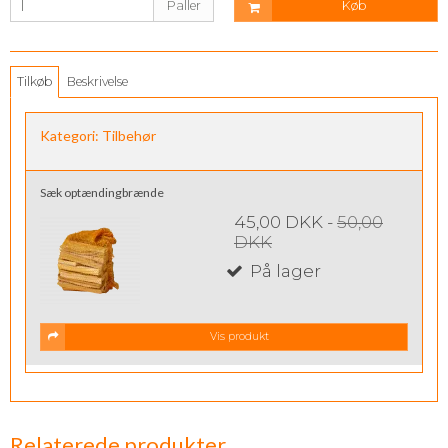
Paller
Køb
Tilkøb
Beskrivelse
Kategori:
Tilbehør
Sæk optændingbrænde
45,00 DKK
-
50,00
DKK
På lager
Vis produkt
Relaterede produkter