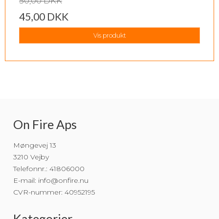
50,00 DKK
45,00 DKK
Vis produkt
On Fire Aps
Møngevej 13
3210 Vejby
Telefonnr.
:
41806000
E-mail
:
info@onfire.nu
CVR-nummer
:
40952195
Kategorier