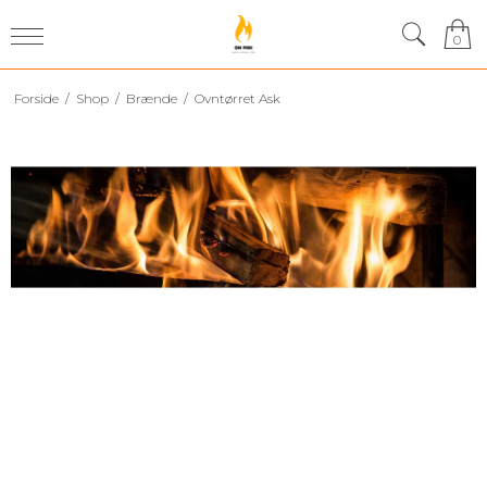
0
Forside
/
Shop
/
Brænde
/
Ovntørret Ask